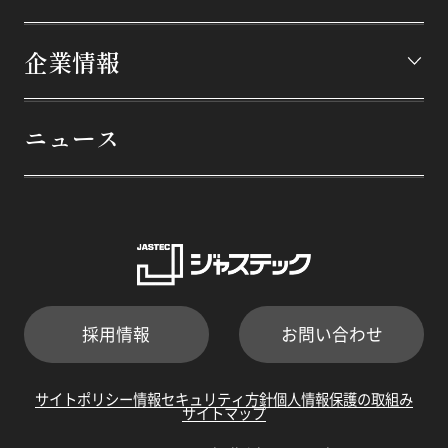
企業情報
ニュース
企業情報トップページ
トップメッセージ
企業方針
会社概要
役員一覧
組織体制
沿革
採用情報
お問い合わせ
事業所一覧
IRライブラリ
サイトポリシー
情報セキュリティ方針
個人情報保護の取組み
電子公告
サステナビリティ
サイトマップ